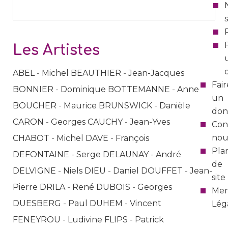
Les Artistes
ABEL
-
Michel BEAUTHIER
-
Jean-Jacques
Fair
BONNIER
-
Dominique BOTTEMANNE
-
Anne
un
BOUCHER
-
Maurice BRUNSWICK
-
Danièle
don
CARON
-
Georges CAUCHY
-
Jean-Yves
Con
nou
CHABOT
-
Michel DAVE
-
François
Pla
DEFONTAINE
-
Serge DELAUNAY
-
André
de
DELVIGNE
-
Niels DIEU
-
Daniel DOUFFET
-
Jean-
site
Pierre DRILA
-
René DUBOIS
-
Georges
Men
DUESBERG
-
Paul DUHEM
-
Vincent
Lég
FENEYROU
-
Ludivine FLIPS
-
Patrick