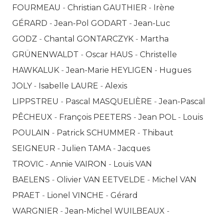
FOURMEAU
-
Christian GAUTHIER
-
Irène
GÉRARD
-
Jean-Pol GODART
-
Jean-Luc
GODZ
-
Chantal GONTARCZYK
-
Martha
GRÜNENWALDT
-
Oscar HAUS
-
Christelle
HAWKALUK
-
Jean-Marie HEYLIGEN
-
Hugues
JOLY
-
Isabelle LAURE
-
Alexis
LIPPSTREU
-
Pascal MASQUELIÈRE
-
Jean-Pascal
PÊCHEUX
-
François PEETERS
-
Jean POL
-
Louis
POULAIN
-
Patrick SCHUMMER
-
Thibaut
SEIGNEUR
-
Julien TAMA
-
Jacques
TROVIC
-
Annie VAIRON
-
Louis VAN
BAELENS
-
Olivier VAN EETVELDE
-
Michel VAN
PRAET
-
Lionel VINCHE
-
Gérard
WARGNIER
-
Jean-Michel WUILBEAUX
-