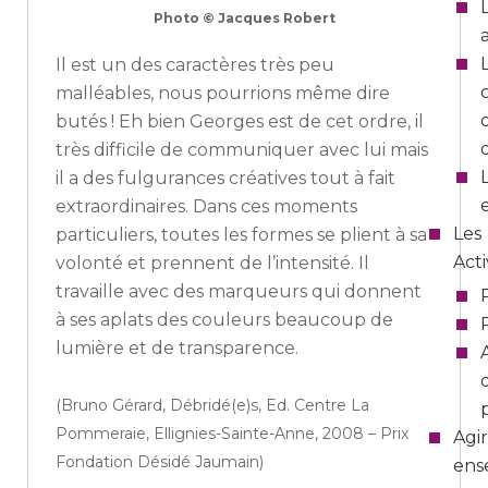
Photo © Jacques Robert
Il est un des caractères très peu
malléables, nous pourrions même dire
butés ! Eh bien Georges est de cet ordre, il
très difficile de communiquer avec lui mais
il a des fulgurances créatives tout à fait
extraordinaires. Dans ces moments
Les
particuliers, toutes les formes se plient à sa
Acti
volonté et prennent de l’intensité. Il
travaille avec des marqueurs qui donnent
à ses aplats des couleurs beaucoup de
lumière et de transparence.
(Bruno Gérard, Débridé(e)s, Ed. Centre La
Pommeraie, Ellignies-Sainte-Anne, 2008 – Prix
Agir
Fondation Désidé Jaumain)
ens