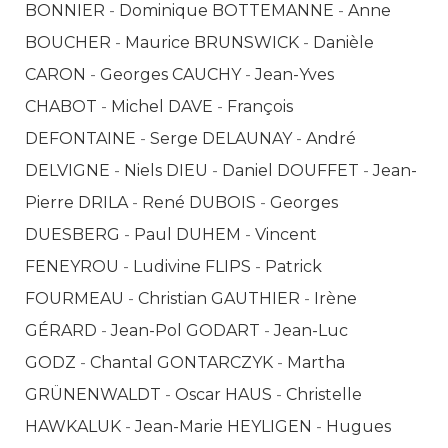
BONNIER
-
Dominique BOTTEMANNE
-
Anne
BOUCHER
-
Maurice BRUNSWICK
-
Danièle
CARON
-
Georges CAUCHY
-
Jean-Yves
CHABOT
-
Michel DAVE
-
François
DEFONTAINE
-
Serge DELAUNAY
-
André
DELVIGNE
-
Niels DIEU
-
Daniel DOUFFET
-
Jean-
Pierre DRILA
-
René DUBOIS
-
Georges
DUESBERG
-
Paul DUHEM
-
Vincent
FENEYROU
-
Ludivine FLIPS
-
Patrick
FOURMEAU
-
Christian GAUTHIER
-
Irène
GÉRARD
-
Jean-Pol GODART
-
Jean-Luc
GODZ
-
Chantal GONTARCZYK
-
Martha
GRÜNENWALDT
-
Oscar HAUS
-
Christelle
HAWKALUK
-
Jean-Marie HEYLIGEN
-
Hugues