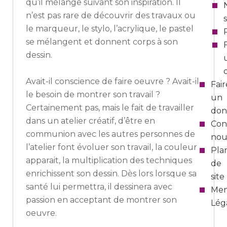
qu’il mélange suivant son inspiration. Il
n’est pas rare de découvrir des travaux ou
le marqueur, le stylo, l’acrylique, le pastel
se mélangent et donnent corps à son
dessin.
Avait-il conscience de faire oeuvre ? Avait-il
Fair
le besoin de montrer son travail ?
un
Certainement pas, mais le fait de travailler
don
dans un atelier créatif, d’être en
Con
communion avec les autres personnes de
nou
l’atelier font évoluer son travail, la couleur
Pla
apparait, la multiplication des techniques
de
enrichissent son dessin. Dès lors lorsque sa
site
santé lui permettra, il dessinera avec
Men
passion en acceptant de montrer son
Lég
oeuvre.