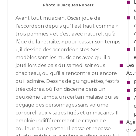
Photo © Jacques Robert
Avant tout musicien, Oscar joue de
l’accordéon depuis qu’il est haut comme «
trois pommes » et c’est avec naturel, qu’à
l’âge de la retraite, « pour passer son temps
», il dessine des accordéonistes. Ses
modèles sont les musiciens avec qui il a
Les
joué lors des bals du samedi soir sous
Acti
chapiteau, ou qu’il a rencontré ou encore
qu’il admire. Dessins de guinguettes, festifs
très colorés, où l’on discerne dans un
deuxième temps, un certain malaise qui se
dégage des personnages sans volume
corporel, aux visages figés et grimaçants. Il
emploie indifféremment le crayon de
Agir
couleur ou le pastel. Il passe et repasse
ens