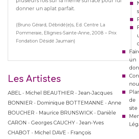
plusieurs fois sur la même surface pour lui
donner un aplat parfait.
(Bruno Gérard, Débridé(e)s, Ed. Centre La
Pommeraie, Ellignies-Sainte-Anne, 2008 – Prix
Fondation Désidé Jaumain)
Fair
un
don
Con
Les Artistes
nou
Pla
ABEL
-
Michel BEAUTHIER
-
Jean-Jacques
de
BONNIER
-
Dominique BOTTEMANNE
-
Anne
site
BOUCHER
-
Maurice BRUNSWICK
-
Danièle
Men
CARON
-
Georges CAUCHY
-
Jean-Yves
Lég
CHABOT
-
Michel DAVE
-
François