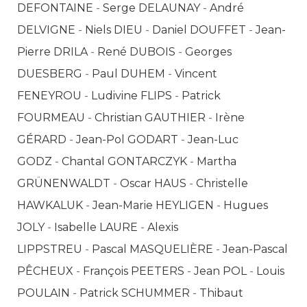
DEFONTAINE
-
Serge DELAUNAY
-
André
DELVIGNE
-
Niels DIEU
-
Daniel DOUFFET
-
Jean-
Pierre DRILA
-
René DUBOIS
-
Georges
DUESBERG
-
Paul DUHEM
-
Vincent
FENEYROU
-
Ludivine FLIPS
-
Patrick
FOURMEAU
-
Christian GAUTHIER
-
Irène
GÉRARD
-
Jean-Pol GODART
-
Jean-Luc
GODZ
-
Chantal GONTARCZYK
-
Martha
GRÜNENWALDT
-
Oscar HAUS
-
Christelle
HAWKALUK
-
Jean-Marie HEYLIGEN
-
Hugues
JOLY
-
Isabelle LAURE
-
Alexis
LIPPSTREU
-
Pascal MASQUELIÈRE
-
Jean-Pascal
PÊCHEUX
-
François PEETERS
-
Jean POL
-
Louis
POULAIN
-
Patrick SCHUMMER
-
Thibaut